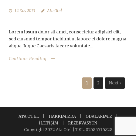
12 Kas 2013
Ata Otel
NIHILNE TE NOCTURNUM
Lorem ipsum dolor sit amet, consectetur adipisici elit,
sed eiusmod tempor incidunt ut labore et dolore magna
aliqua. Idque Caesaris facere voluntate...
Continue Reading
1
2
Next ›
ATA OTEL
|
HAKKIMIZDA
|
ODALARIMIZ
|
İLETİŞİM
|
REZERVASYON
Copyright 2022 Ata Otel | TEL: 0258 571 5828