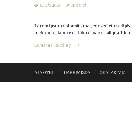
05 Eki 2013
Ata Otel
STANDARD POST FORMAT TITLE
Lorem ipsum dolor sit amet, consectetur adipisi
incidunt ut labore et dolore magna aliqua. Idque
Continue Reading
ATA OTEL
|
HAKKIMIZDA
|
ODALARIMIZ
|